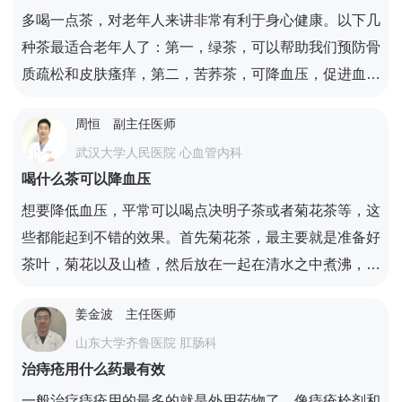
多喝一点茶，对老年人来讲非常有利于身心健康。以下几
种茶最适合老年人了：第一，绿茶，可以帮助我们预防骨
质疏松和皮肤瘙痒，第二，苦荞茶，可降血压，促进血液
循环，防止出现心血管疾病。第三，普洱茶，可降脂，抗
周恒
副主任医师
动脉硬化，同时也可以改善便秘的情况，不容易出现冠心
武汉大学人民医院 心血管内科
病。第四，枸杞茶，枸杞的营养价值非常高，它可以有效
喝什么茶可以降血压
提高我们的免疫力，益气补肾。第五，桂圆红枣茶，可促
进消化，改善失眠的情况。第六，西洋参茶，降火、提高
想要降低血压，平常可以喝点决明子茶或者菊花茶等，这
抵抗力，年龄较大的人特别适合服用这种茶。第七，红
些都能起到不错的效果。首先菊花茶，最主要就是准备好
茶。第八，玫瑰花茶，茉莉茶。
茶叶，菊花以及山楂，然后放在一起在清水之中煮沸，每
天喝上一剂，这样就能达到降低血压的作用，还能清热下
姜金波
主任医师
火，对于患有高血压以及冠心病等患者，喝完之后效果很
山东大学齐鲁医院 肛肠科
不错。其次就是决明子茶，准备好决明子和蜂蜜，然后把
治痔疮用什么药最有效
决明子和蜂蜜混合用清水煮沸，之后就能放在玻璃瓶之
中，每天只要冲泡十克即可，这样就能起到治疗高血压的
一般治疗痔疮用的最多的就是外用药物了，像痔疮栓剂和