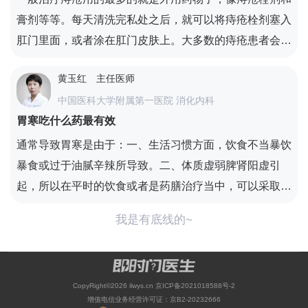
作用，也能避免出现头晕或者头疼等情况。
膏剂等等。每天清洗完私处之后，就可以将痔疮栓剂塞入
肛门里面，或者涂在肛门皮肤上。大多数的痔疮患者会有
便秘的问题，所以患者可以口服酚酞片。此外患者还要适
黄玉红
主任医师
当喝一点蜂蜜水，喝蜂蜜水具有润肠排便的作用。
中国医科大学附属第一医院 消化内科
胃寒吃什么药最有效
通常导致胃寒是由于：一、生活习惯方面，饮食不当暴饮
暴食或过于油腻辛辣所导致。二、体质虚弱脾肾阳虚引
起，所以在平时的饮食或者是药膳治疗当中，可以采取以
下办法：1.尽可能的避免生冷辛辣刺激。2.养成饭前或者
我是有底线的~
饭后喝热汤的习惯。3.理中丸及其加减方附子理中丸，配
合金匮肾气丸是对于胃寒严重需要药物治疗的患者可参考
有效的治疗方案。4.脾胃是后天之本，脾胃虚寒者全身精
CopyRight©2026 ilwys.cn
京ICP备2021018588号-2
血化生无源。对于一些脾胃虚寒严重的患者，可以考虑单
增值电信业务经营许可证：京B2-20232666