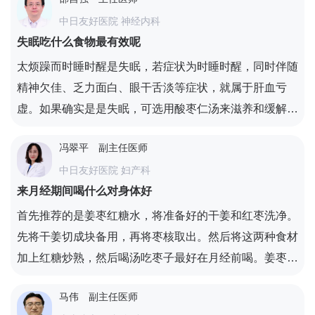
2、不宜同时吃南瓜，喝羊肉汤的同时不适合吃南瓜，否
中日友好医院 神经内科
则容易引起脚气病或黄疸等情况；3、不宜马上饮茶，羊
失眠吃什么食物最有效呢
肉里面含有比较丰富的蛋白质，茶叶里面有鞣酸，如果在
吃完羊肉汤之后马上喝茶，它会产生鞣酸蛋白质，从而引
太烦躁而时睡时醒是失眠，若症状为时睡时醒，同时伴随
起人体便秘；4、肝炎病人忌吃羊肉，羊肉它属于干温大
精神欠佳、乏力面白、眼干舌淡等症状，就属于肝血亏
热的食物，肝病患者吃的过多会引起病情加重。
虚。如果确实是是失眠，可选用酸枣仁汤来滋养和缓解。
食疗也可以有效预防失眠，根据失眠的原因选择不同的食
冯翠平
副主任医师
物，才有效，比如压力大引起的失眠，可以多吃点绿色及
中日友好医院 妇产科
口感带酸的水果，如柠檬、猕猴桃、梅子、李子等。肝火
来月经期间喝什么对身体好
旺盛引起的失眠，因为容易口渴，需要喝充足的水，推
荐：玫瑰花茶、薰衣草茶，还加入有安神作用的酸枣仁，
首先推荐的是姜枣红糖水，将准备好的干姜和红枣洗净。
或者搭配起来一起喝，效果会很好。
先将干姜切成块备用，再将枣核取出。然后将这两种食材
加上红糖炒熟，然后喝汤吃枣子最好在月经前喝。姜枣红
糖水具有温经散寒的良好效果。对感冒痛经和其他原因引
马伟
副主任医师
起的痛经有很好的疗效。另外，姜枣红糖水对黄褐斑有很