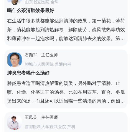
山东省立医院 全科
好的治疗作用。山楂桂枝红糖汤。准备好的山楂肉和桂枝
喝什么茶清肺效果最好
洗净后，放入瓦罐中，再放入适量的水，然后用文火煎成
一碗水，放入适量红糖搅拌，然后煮沸即可饮用。其作用
在生活中很多茶都能够达到清肺的效果，第一菊花，薄荷
是温经化瘀止痛，能有效缓解痛经症状。也有一些女性在
茶，菊花能够起到清热解毒，解除疲劳，疏风散热等功效
月经期，肤色会变得无色，皮肤会变得粗糙。这时，可以
和薄荷冲在一起泡水喝，能够达到清肺去火的效果。第二
通过喝山楂桂枝红糖汤来缓解。
西洋参茶也是不错的饮品，尤其是对于经常吸烟的人群来
石颜军
主任医师
说可以改善肺燥、阴液不足等症状，另外吸烟会导致呼吸
聊城市人民医院 普通内科
道长期受到危害，抵抗力也会下降，喝这种茶不容易上
肺炎患者喝什么汤好
火，还能够起到神经止渴，滋养肺部的功效。
肺炎患者适宜喝清热解毒的汤类，另外喝对于清肺、止
咳、化燥、化痰适宜的汤类。比如在用西芹、百合、冬瓜
煲出来的汤，而且还可以适当喝一些清淡的肉汤，例如冬
瓜排骨汤、胡萝卜排骨汤等。以上的汤中含有一定的蛋白
王凤英
主任医师
质、氨基酸，而且还含有一定的维生素、微量元素、纤维
首都医科大学宣武医院 产科
蛋白等，对肺炎患者有一定补充营养，增加抵抗力和免疫