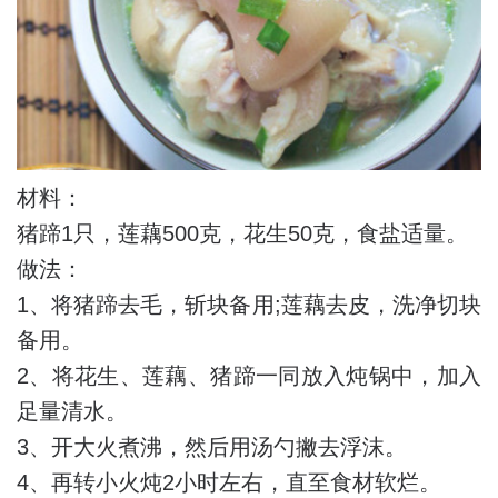
材料：
猪蹄1只，莲藕500克，花生50克，食盐适量。
做法：
1、将猪蹄去毛，斩块备用;莲藕去皮，洗净切块
备用。
2、将花生、莲藕、猪蹄一同放入炖锅中，加入
足量清水。
3、开大火煮沸，然后用汤勺撇去浮沫。
4、再转小火炖2小时左右，直至食材软烂。