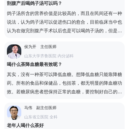
剖腹产后喝鸽子汤可以吗？
力，预防疾病的作用。但喝汤时一定切忌油腻，油腻的汤
类不应该摄取，而且含肥肉较多的汤类，或者汤里油量较
鸽子汤所含的营养价值是比较高的，而且在民间还有一种
多时也不可以摄入。肺炎患者在烹饪汤类的过程中不能加
说法，认为鸽子汤可以促进伤口的愈合，目前临床当中也
葱、姜、蒜和辣椒，辛辣食物对肺炎的康复不利。
认为在做完剖腹产手术以后也是可以喝鸽子汤的，但是和
鸡汤鱼汤所达到的功效基本上是相同的，并没有特殊的作
侯为开
主任医师
用，做完剖腹产手术以后肠胃比较脆弱，需要一定的时间
山东大学齐鲁医院 内分泌科
来恢复，所以不要过早食用。
喝什么茶降血糖最有效呢？
其实，没有一种茶可以降低血糖。想降低血糖只能靠降糖
药。所有的食品和保健品，包括茶，都无明显的降血糖功
效。若糖尿病患者想保持正常的血糖，要控制好自己的饮
食。因为良好的饮食习惯是血糖稳定的基础。同时，适当
马伟
副主任医师
进行体育锻炼也有助于稳定血糖。更重要的是在医生的指
山东省立医院 全科
导下，应用降血糖药物来控制血糖。
老年人喝什么茶好