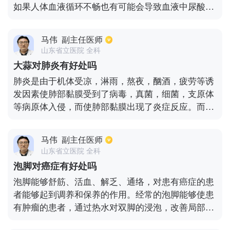
如果人体血液循环不畅也有可能会导致血液中尿酸浓
度升高。但是蒲公英的主要作用则是清热解毒，因此
蒲公英和痛风之间是没有明显的关联的，目前并没有
马伟
副主任医师
明显的证据表明蒲公英可以缓解痛风。建议如果患者
山东省立医院 全科
有痛风的症状的话。在日常的饮食中应当注意避免含
大蒜对肺炎有好处吗
有嘌呤比较高的食物，常见的如鸡蛋等。另外就是如
肺炎是由于机体受凉，淋雨，熬夜，酗酒，疲劳等诱
果患者出现了上火的话可以饮用蒲公英水，但是要注
发因素使肺部黏膜受到了病毒，真菌，细菌，支原体
意遵循适量的原则。
等病原体入侵，而使肺部黏膜出现了炎症反应。而大
蒜中的大蒜素、蒜氨酸、维生素C和微量元素硒等丰
富的营养成分，是天然的抑菌因子，能够抵抗导致肺
马伟
副主任医师
炎的病原体。所以，适当吃点大蒜对肺炎患者的康复
山东省立医院 全科
是有好处的。
泡脚对癌症有好处吗
泡脚能够舒筋、活血、解乏、通络，对患有癌症的患
者能够起到调养和保养的作用。经常的泡脚能够使患
有肿瘤的患者，通过热水对双脚的浸泡，改善局部的
血液循环，使足部末梢神经的状态得到改善，减少部