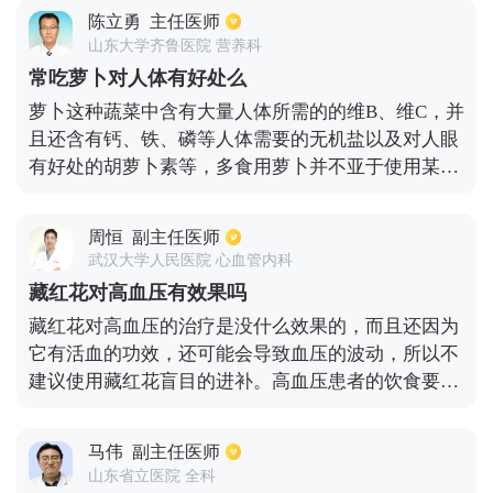
分药物所产生的不良反应，使药物达到更好的治疗效
陈立勇
主任医师
果。
山东大学齐鲁医院 营养科
常吃萝卜对人体有好处么
萝卜这种蔬菜中含有大量人体所需的的维B、维C，并
且还含有钙、铁、磷等人体需要的无机盐以及对人眼
有好处的胡萝卜素等，多食用萝卜并不亚于使用某些
水果，就比如常说的“萝卜赛梨”。萝卜种类繁多，白
萝卜、青萝卜、心里美等等。萝卜中还含有促进人食
周恒
副主任医师
欲的芥子油和帮助人消化以及能够分解亚硝酸铵的的
武汉大学人民医院 心血管内科
一些酶类，因此也具有一定防治癌症的作用。萝卜种
藏红花对高血压有效果吗
含有的木质素可以提高巨噬细胞的活力，增强人体抵
藏红花对高血压的治疗是没什么效果的，而且还因为
抗力。并且萝卜还可做成各种菜肴，是人们喜爱的食
它有活血的功效，还可能会导致血压的波动，所以不
品之一。
建议使用藏红花盲目的进补。高血压患者的饮食要注
意清淡不要高盐饮食。要注意少吃油腻刺激性的食
物，如肥肉、动物的内脏等都不能多吃，多吃蔬菜水
马伟
副主任医师
果，主食方面要注意多吃粗粮。
山东省立医院 全科