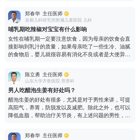
部疾病使用的治疗方法不一样，若是因为肺炎球菌、
绿脓杆菌造成的肺部疾病，不建议使用蒲公英进行治
郑春华
主任医师
疗。蒲公英具有清热解毒效果，对于缓解肺部不适有
首都儿科研究所附属儿童医院 儿科
一定的功效，但是出现肺部疾病不能一概使用蒲公
哺乳期吃辣椒对宝宝有什么影响
英，尤其是脾胃虚寒人群，不建议长期服用。
女性在哺乳期一定要注意饮食，因为母亲的饮食会直
接影响到乳汁的质量，如果母亲吃了一些生冷、油腻
的食物后，婴儿就很容易有消化不良或者是大便异常
等现象发生。哺乳期女性吃了比较多的辣椒后，婴儿
的胃肠道就会受到影响，从而表现出上火的症状，如
陈立勇
主任医师
大便发干、小便出现发黄、眼屎增多等等情况。而且
山东大学齐鲁医院 营养科
有的婴儿还会表现出消化不良的现象，像出现腹泻
男人吃醋泡生姜有好处吗？
等，当然也不排除一些婴儿没有任何的症状。毕竟哺
醋泡生姜的好处有很多，尤其是对于男性来讲，可提
乳期女性的饮食并不是一定就会对乳汁有影响，可以
高阳气，养胃，防脱发以及减肥。除此之外，也可以
吃少量的辣椒，对婴儿是不会有太大伤害。但还是建
降低血脂，帮助治疗关节炎，有上述问题的男性，可
议哺乳期女性最好不要吃一些辛辣、刺激、生冷、油
适当吃一些醋泡生姜。
腻等不易消化的食物。
郑春华
主任医师