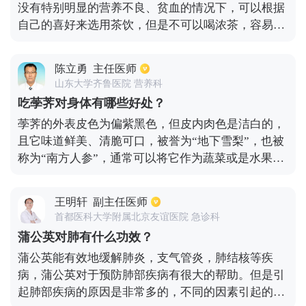
没有特别明显的营养不良、贫血的情况下，可以根据
容易造成患者消化不良，给肠胃造成负担。
自己的喜好来选用茶饮，但是不可以喝浓茶，容易导
致消化功能降低。应该多吃维生素C含量较高的食
物，增强体质，少食辛辣油腻食物，避免吸二手烟。
陈立勇
主任医师
山东大学齐鲁医院 营养科
吃荸荠对身体有哪些好处？
荸荠的外表皮色为偏紫黑色，但皮内肉色是洁白的，
且它味道鲜美、清脆可口，被誉为“地下雪梨”，也被
称为“南方人参”，通常可以将它作为蔬菜或是水果来
进行食用，在中医方面也会把它作为中药物来药用。
荸荠具有生津清热、助肠胃消化、通便解毒、凉血除
王明轩
副主任医师
胀等治疗作用，现在很多药师都会用荸荠来治疗慢性
首都医科大学附属北京友谊医院 急诊科
萎缩性胃炎的患者，将荸荠绞成汤汁，让患者去喝。
蒲公英对肺有什么功效？
蒲公英能有效地缓解肺炎，支气管炎，肺结核等疾
病，蒲公英对于预防肺部疾病有很大的帮助。但是引
起肺部疾病的原因是非常多的，不同的因素引起的肺