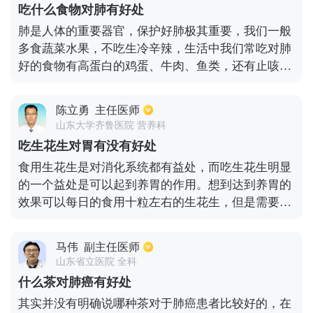
吃什么食物对肺有好处
肺是人体的重要器官，保护好肺极其重要，我们一般
多食蔬菜水果，不吃生冷辛辣，生活中我们常吃对肺
好的食物有高蛋白的鸡蛋、牛肉、鱼类，还有止咳化
痰敛肺的水果，如梨、苹果、枇杷等。
陈立勇
主任医师
山东大学齐鲁医院 营养科
吃生花生对胃有没有好处
食用生花生是对消化系统都有益处，而吃生花生明显
的一个益处是可以起到养胃的作用。想到达到养胃的
效果可以每日的食用十粒左右的生花生，但是需要患
者在口腔中充分咀嚼来刺激生花生的浆液也唾液结
合，这种结合出来的浆液可以起到很好的养胃作用，
马伟
副主任医师
因为生花生没有胆固醇，但有大量的不饱和的脂肪
山东省立医院 全科
酸，含有丰富的膳食纤维可以和好的吸收消化和好身
什么茶对肺癌有好处
体提供能量但又不会给身体造成负担是天然的低钠食
其实并没有明确说哪种茶对于肺癌患者比较好的，在
物。需要注意的是，油炸的花生对肠胃没有好处，很