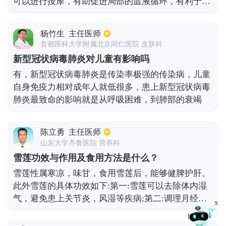
可以进行按摩，有助促进局部的血液循环，有利于骨
头生长。按摩时可以使用活血化瘀的药油，结合专业
的手法按摩，效果更佳。骨折后的患者要注意休息，
杨竹生
主任医师
加强营养，多吃补钙和维生素丰富的食物，有利于骨
首都医科大学附属北京同仁医院 皮肤科
折恢复。恢复期还可以循序渐进的做些功能性锻炼。
新型冠状病毒肺炎对儿童有影响吗
有，新型冠状病毒肺炎是传染率极强的传染病，儿童
自身免疫力相对成年人就低很多，患上新型冠状病毒
肺炎最致命的影响就是从呼吸困难，到肺部的衰竭
陈立勇
主任医师
山东大学齐鲁医院 营养科
雪莲功效与作用及食用方法是什么？
雪莲性属寒凉，味甘，食用雪莲后，能够健脾护肝。
此外雪莲的具体功效如下:第一:雪莲可以去除体内湿
气，避免患上关节炎，风湿等疾病;第二:调理月经。
x
月经失调的女性朋友，大多数是由于体寒造成的。如
适量食用雪莲能够调理月经，改善痛经等症状;第三: