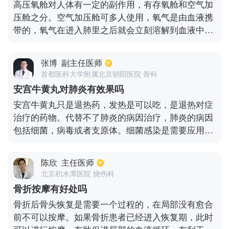
高压氧舱对人体有一定的副作用，有存氧舱和空气加
吃。其实最好的方式就是泡脚，长期检查对于稳定高
压舱之分。空气加压舱可多人使用，氧气是由血液携
血压会有益处，不过只能起到辅助效果。
带的，氧气在进入肺里之后就会立刻溶解到血液中，
就像一勺白糖放到水中很快被溶解的过程很相似。人
的正常血液中所溶解氧气量与环境压力有关，在大气
张博
副主任医师
压的环境下，由于氧气为五分之一，所以人血液里溶
首都医科大学附属北京朝阳医院 骨科
解的氧气很少，容易进到红血球中。因为红细胞携带
安宫牛黄丸对肺炎有效果吗
的氧气比溶解到血中的氧气高几十倍，所以正常人能
安宫牛黄丸只是退热药，发热是可以吃，是退热对症
够供应吸氧量。
治疗的药物。代替不了肺炎的病因治疗，肺炎的病因
包括细菌，病毒或者支原体。细菌感染是需要应用抗
生素的。
陈欣
主任医师
北京积水潭医院 烧伤科
骨折按摩有好处吗
骨折后骨头恢复是需要一个过程的，在局部没有愈合
前不可以按摩。如果骨折患者已经进入恢复期，此时