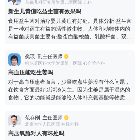
首都儿科研究所附属儿童医院 儿科
新生儿黄疸吃益生菌有效果吗
食用益生菌对治疗婴儿黄疸有好处。具体分析:益生菌
是一种对宿主有益的活性微生物。人体和动物体内的
有益菌或真菌主要有:酪蛋白酸梭菌、乳酸杆菌、双歧
杆菌、嗜酸乳杆菌、放线菌、酵母等。益生菌是活跃
于人体肠道和生殖系统的有益微生物的总称，能产生
樊瑛
副主任医师
确切的保健作用，改善宿主的微生态平衡，发挥有益
哈尔滨医科大学附属第一医院 心血管内科
作用。对黄疸的恢复是有一定帮助的，主要是减少胆
高血压能吃生姜吗
红素肝肠循环，促进胆红素排泄。新生儿黄疸是指新
对于高血压患者而言，少量吃点生姜没有什么问题，
生儿时期，由于胆红素代谢异常，引起血液中胆红素
在饮食方面最好以清淡为主。因为生姜是属于温热的
水平升高，并出现以皮肤、粘膜和巩膜黄染为特征的
食物，它的功能就是能够给人体补充氨基酸等物质，
疾病，是新生儿最常见的临床问题。益生菌能促进正
还能让身体变得更加强壮，驱寒解表等。虽然高血压
常肠道菌群的建立，促进结合胆红素还原为尿胆原
患者能吃生姜，但还是要注意分量的问题，少量吃点
体，随粪便排出，降低血液中未结合胆红素。当胆红
范存刚
主任医师
不会带来太大的刺激性，就是平常做菜的过程中稍微
素减少时，黄疸会自然复发，所以吃益生菌对黄疸有
北京大学人民医院 神经外科
放点，最好不要直接去吃。由于生姜可以促进血液循
好处。
高压氧舱对人有坏处吗
环，吃完之后可能会一下子无法接受，最好还是少