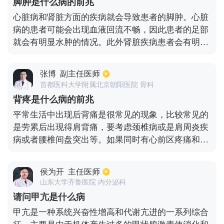
脚肿是什么病的前兆
心脏病和肾脏方面的疾病就会导致患者的脚肿。心脏
病的患者可能会出现血液回流不畅，因此患者的足部
就会有明显水肿的情况。此外肾脏疾病患者会有明显
的肿胀情况，而且患者的双脚都是有明显的肿胀的。
如果患者只是单侧脚部肿胀，很有可能是静脉曲张或
张博
副主任医师
者足部劳损引起的。
首都医科大学附属北京朝阳医院 骨科
背疼是什么病的前兆
平常生活中出现后背痛是很常见的现象，比较常见的
是劳累后出现得肩背痛，要考虑颈椎病或是肩周炎疾
病或者腰椎间盘突出等。如果同时有心前区疼痛和肩
背痛的情况要考虑是心肌梗塞等心脏疾病。还有出现
背痛、腹痛的情况，要考虑腹部的胆囊炎、胰腺炎等
侯为开
主任医师
放射性疼痛，这种情况需要及时完善心电图及腹部彩
山东大学齐鲁医院 内分泌科
超等检查明确诊断。
请问甲亢是什么病
甲亢是一种系统兴奋性增高和代谢亢进的一系列综合