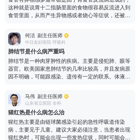
这种就是说胃十二指肠里面的食物很容易反流进入到
食管里面，从而产生异物感或者烧心等症状，还被称
为是反流性食管炎，主要就是由于抵抗反流的屏障机
制被降低之后，最终导致食管黏膜受到攻击造成，目
何洁
副主任医师
前在临床上的表现是胸痛，反酸，吞咽困难等，有些
中日友好医院 呼吸科
患者还会出现堵塞感，异物感等，最好及时去消化科
肺结节是什么病严重吗
里面做个电子胃镜的检查，及时了解情况，适当服用
肺结节是一种肉芽肿性的疾病。主要是侵犯肺、眼等
点抑酸和促进胃肠动物的药物，也要改变饮食的方
器官。欧美国家患肺结节的几率比较高，并且发病原
式，不能暴饮暴食，保持稳定的情绪。
因不明确，可能跟感染、遗传有一定的联系。体液和
细胞免疫功能紊乱可能会引起肺结节，肺结节一般表
现为咳嗽、乏力、盗汗、体重减轻等症状，甚至会出
马伟
副主任医师
现胸闷、发绀等。当合并感染支气管扩张等疾病时，
山东省立医院 全科
就会加重病情。由于发病原因不明，在治疗上没有有
猩红热是什么病怎么治
效的治疗方案，若是症状明显，可采取激素治疗，比
猩红热主要是由链球菌感染引起的急性呼吸道传染
如使用甲氨蝶呤等药物。
病，主要见于儿童。建议大家必须注意，当患者出现
猩红热时，可能会出现一些发热症状，同时可能会出