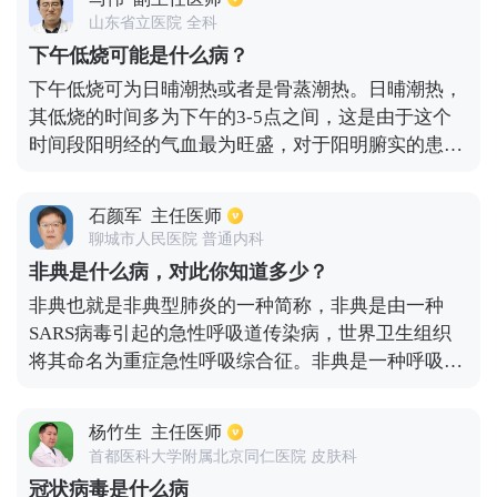
时需要进一步的诊断。最好通过ct诊断和治疗来检测
山东省立医院 全科
炎症、结核或肿瘤。一般阴影比较常见的为肺部的炎
下午低烧可能是什么病？
症或者是沉积的颗粒物等。
下午低烧可为日晡潮热或者是骨蒸潮热。日晡潮热，
其低烧的时间多为下午的3-5点之间，这是由于这个
时间段阳明经的气血最为旺盛，对于阳明腑实的患者
会出现低烧，该类会这皆是由于阳明经热盛引起发
热、胃部灼热感明显、口臭、食欲亢盛、食量大、消
石颜军
主任医师
谷善饥、大便干燥难解，需要通过清阳明经热来改善
聊城市人民医院 普通内科
症状，如平胃散、大承气汤等。如果是骨蒸潮热，则
非典是什么病，对此你知道多少？
会自觉热象是自骨头内部向外蒸发的感觉，多会在午
非典也就是非典型肺炎的一种简称，非典是由一种
后和夜间都有低烧，多是由于阴虚火旺所导致的，伴
SARS病毒引起的急性呼吸道传染病，世界卫生组织
有烦躁不安、失眠、健忘、口干舌燥、皮肤干燥、小
将其命名为重症急性呼吸综合征。非典是一种呼吸道
便黄、大便干，可口服知柏地黄丸改善症状。
传染性疾病，主要传播方式为近距离飞沫传播或接触
患者呼吸道分泌物而进行传播。非典曾在2003年，在
杨竹生
主任医师
我国有大范围的流行。典型的肺炎是由肺炎链球菌等
首都医科大学附属北京同仁医院 皮肤科
常见的细菌而引起的，但是在家庭和医院都有显著的
冠状病毒是什么病