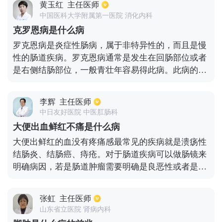
黄玉红
主任医师
中国医科大学附属第一医院 消化内科
克罗恩病是什么病
罗克恩病是炎症性肠病，属于非特异性的，而且是慢
性的肠道疾病。罗克恩病通常是发生在回肠部位或者
是右侧结肠部位，一般青壮年容易得此病。此病的病
程是很长的，而且很容易就反复发作。患者经常会出
现腹泻腹痛、皮疹的症状。如果病情一直持续，那么
李辉
主任医师
可能会造成患者吸收不良，身体也很容易变得消瘦。
中日友好医院 中医肛肠科
到了疾病晚期，甚至会出现梗阻现象。对于此病，在
大便出血鲜红不痛是什么病
没有并发症时可以利用中西医结合的方法治疗。到了
大便出鲜红的血没有疼痛感最常见的疾病就是溃疡性
晚期有明显的并发症时，经常需要进行外科治疗。
结肠炎、结肠癌、痔疮。对于肠道疾病可以做肠镜来
明确病因，若是肠道肿瘤需要明确是良恶性或者是否
有转移。如果是恶性的，需要择期进行手术。溃疡性
结肠炎需要通过整肠生以及美沙拉嗪来治疗。痔疮可
张虹
主任医师
以使用马应龙痔疮膏，并且要保持大便润通。
山东省立医院 肾病内科