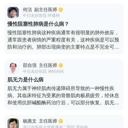
遗传代谢疾病，临床上还是比较多见的，主要临床表
何洁
副主任医师
现为三个大点，首先是生长发育迟缓和智力发育迟
中日友好医院 呼吸科
缓，智商常常低于同龄儿，主要是语言发育障碍；其
慢性阻塞性肺病是什么病？
次是神经精神方面的表现，会出现肌张力增高，反射
慢性阻塞性肺病这种疾病通常有很明显的肺外效应，
亢进，表现为兴奋不安、多动和异常行为；最后会有
通常跟患者病情的严重程度有关，这种疾病是可以预
皮肤毛发表现，皮肤呈干燥，毛发色淡，需要积极治
防和治疗的。肺部出现病变的主要特点是不完全可逆
疗，注意饮食。
的气流受限，一般是进行性发展的，通常是肺部的异
常炎症反应引起。要想更好地确定气流受限，可以进
邵自强
主任医师
行肺功能检查。一般要吸入支气管舒张剂，吸入后第
中日友好医院 神经内科
一秒用力呼气容积，如果比用力的肺活量小于70%的
肌无力是什么病
话，说明是有气流受限的问题，而且无法完全逆转。
肌无力属于神经肌肉传递障碍所导致的一种慢性疾
病。其临床特征为受累的骨骼肌肉极易疲劳，经休息
和使用抗胆碱酯酶药治疗后，可以部分恢复。肌无力
的发病与遗传因素有一定的关系，任何年龄均可患
病，但10至35岁发病的几率最大。肌无力属于自身免
杨惠文
主任医师
疫性疾病，此类疾病特点之一就是病程呈慢性、迁延
浙江中医药大学附属第二医院 普外科