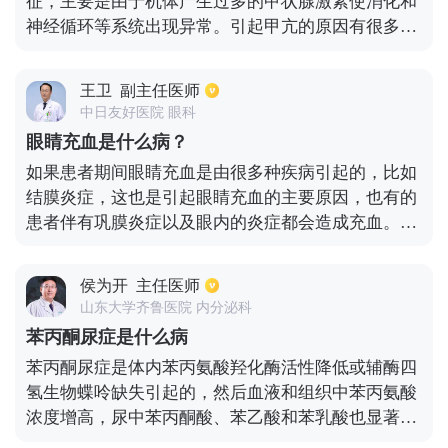
征，主要是由于机体产生过多的甲状腺激素使消化和
神经循环等系统出现异常。引起甲亢的原因有很多，
最常见的是Graves病，属于自身免疫性的一种疾病。
常见的主要表现为体重下降、脾气暴躁、怕热多汗、
王卫
副主任医师
大便次数增多等。主要会通过药物、碘131和手术这
中日友好医院 眼科
三种方法进行治疗，一般是可以治愈的。
眼睛充血是什么病？
如果患者期间眼睛充血是由很多种疾病引起的，比如
结膜炎症，这也是引起眼睛充血的主要原因，也有的
患者伴有巩膜炎症以及眼内的炎症都会造成充血。比
如患者在出现眼压增高以及高压眼和青光眼等眼部疾
病，也是易引起眼睛充血，但还有的患者是由于过度
侯为开
主任医师
劳累以及洗热水澡等会引起血管扩张，一般这种情况
山东大学齐鲁医院 内分泌科
都是属于病理性，只是短暂的充血一般是能够恢复正
苯丙酮尿症是什么病
常，但针对于病理性充血，比如伴有眼睛疼痛或者眼
苯丙酮尿症是体内苯丙氨酸羟化酶活性降低或辅酶四
睛不舒服的情况下，很可能是由炎症引起的，因此可
氢生物蝶呤缺失引起的，然后血液和组织中苯丙氨酸
在专业的眼科医院明确病因，采取相关药物治疗。
浓度增高，尿中苯丙酮酸、苯乙酸和苯乳酸也显著增
加，所以称为苯丙酮尿症，是一种常染色体上的隐形