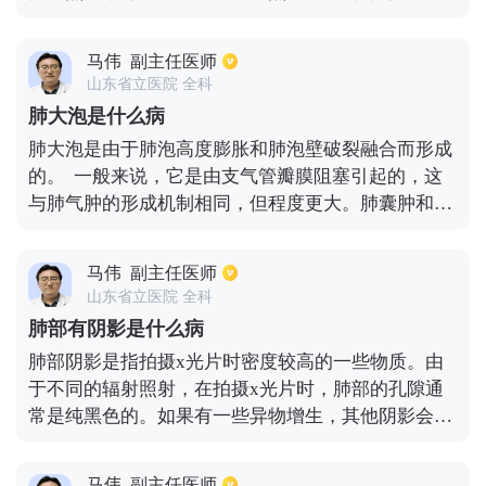
现一些皮疹，皮疹可能会出现一些瘙痒症状，同时可
能会出现一些厌食、咽炎或扁桃体炎。建议大家必须
马伟
副主任医师
注意及时对症治疗，可采取青霉素类药物或头孢类药
山东省立医院 全科
物进行治疗以缓解症状。同时注意饮食要清淡，保持
肺大泡是什么病
室内空气新鲜，循环，温度和湿度要适当，另外一定
肺大泡是由于肺泡高度膨胀和肺泡壁破裂融合而形成
要注意保暖，避免风吹，感冒，同时要卧床休息，避
的。 一般来说，它是由支气管瓣膜阻塞引起的，这
免患者进行一些剧烈运动，以免使情况更加严重。
与肺气肿的形成机制相同，但程度更大。肺囊肿和肺
泡直径超过1厘米，发生在肺实质，通常伴有不同的
肺部疾病，如慢性支气管炎和支气管哮喘。晚期属于
马伟
副主任医师
平静病或结节病，部分肺大泡见于无肺和支气管疾病
山东省立医院 全科
的患者。 肺大泡是继发于肺炎或肺脓肿的疾病，多见
肺部有阴影是什么病
于婴儿，有单个或多个肺大泡。由于炎性病变，小支
肺部阴影是指拍摄x光片时密度较高的一些物质。由
气管粘膜的水肿导致管腔的部分阻塞，并起到瓣膜的
于不同的辐射照射，在拍摄x光片时，肺部的孔隙通
作用。空气可以进入肺泡，不容易排出，肺泡中的压
常是纯黑色的。如果有一些异物增生，其他阴影会出
力增加，由于肺泡中压力的增加，肺泡空间逐渐破
现在光膜上，有时多个，有时这样的阴影出现在肺部
裂。
的一侧。当阴影出现时，肺部可能出现某些病变。此
马伟
副主任医师