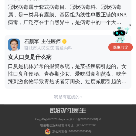
聚集现象。非典型的肺炎与典型性的肺炎的临床表现
冠状病毒属于套式病毒目、冠状病毒科、冠状病毒
是不同的，病人首先会出现高热、咳嗽，并没有一般
属，是一类具有囊膜、基因组为线性单股正链的RNA
的鼻塞、流涕、咽痛的症状，偶尔病人会出现痰中带
病毒，广泛存在于自然界中，是病毒中的一个大
血丝，出现呼吸急促的现象，个别病人会出现呼吸窘
x
类。“冠状病毒仅感染脊椎动物，如人、鼠、猪、
迫综合征，而且这种非典型肺炎，临床表现及症状进
猫、犬、狼、鸡、牛、禽类。”这种病毒最早也是从
展非常迅速，在短期内有可能出现呼吸窘迫综合征，
石颜军
主任医师
鸡身上分离出来的，这次爆发的新型冠状病毒是目前
甚至多脏器功能衰竭的一种表现。潜伏期约为2到12
聊城市人民医院 普通内科
发现的第7种能够感染人的冠状病毒，sars也是已知的
天之间，多数人通常在4到5天就有明显的症状，主要
女人口臭是什么病
冠状病毒的一种。冠状病毒主要会引起呼吸系统方面
通过飞沫传播，一般的可以通过预防呼吸道传染，采
口臭是机体异常的报警系统，是某些疾病引起的。女
的感染，并且可以造成重复感染。这类病毒对温度很
取隔离的措施，尽量避免到公共场合，避免传染。
性口臭和便秘、青春期少女、爱吃甜食和熬夜、吃辛
敏感，一般在冬季和早春爆发，03年sars和19年新冠
辣刺激食物导致胃热或者牙周炎、过度减肥引起的。
就是如此。
便秘患者毒素无法排出体外，经血液上流而引发口
臭。过度减肥是由于脂肪消耗内分泌紊乱而导致口
我是有底线的~
臭。内分泌系统紊乱使口腔黏膜干燥，也会引起口
臭。
CopyRight©2026 ilwys.cn
京ICP备2021018588号-2
增值电信业务经营许可证：京B2-20232666
京公网安备11010502053345号