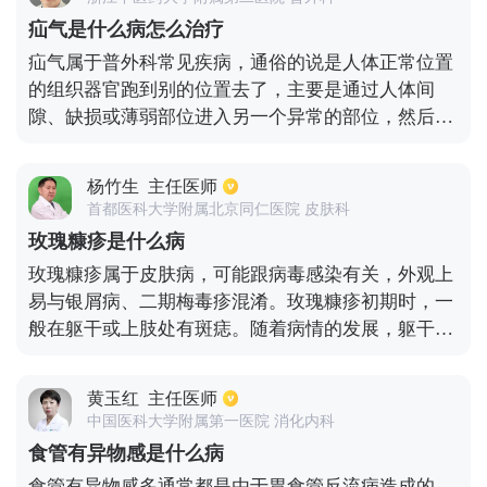
性，大多数病人经过治疗可以实现临床症状的消失，
疝气是什么病怎么治疗
也就是临床治愈。
疝气属于普外科常见疾病，通俗的说是人体正常位置
的组织器官跑到别的位置去了，主要是通过人体间
隙、缺损或薄弱部位进入另一个异常的部位，然后出
现一系列的症状，疝气有很多种，主要可以分为脐
疝、腹部沟直疝、斜疝、切口疝、手术复发疝、白线
杨竹生
主任医师
疝、股疝等。引起的原因有很多，比较常见的是突然
首都医科大学附属北京同仁医院 皮肤科
用力导致的，比如咳嗽、喷嚏、用力排便、小儿啼哭
玫瑰糠疹是什么病
等情况，一般需要手术治疗，主要有疝气修补术、疝
玫瑰糠疹属于皮肤病，可能跟病毒感染有关，外观上
补片修补术、疝腹腔镜修补术，其中腹腔镜修补手术
易与银屑病、二期梅毒疹混淆。玫瑰糠疹初期时，一
比较常见。
般在躯干或上肢处有斑痣。随着病情的发展，躯干以
及上肢近端处陆续出现蚕豆粒大小的红斑，其表面还
附着一层糠状样鳞屑，部分患者会有瘙痒的感觉。在
黄玉红
主任医师
治疗上，一般用抗过敏治疗，也可采取紫外线照射的
中国医科大学附属第一医院 消化内科
治疗方法。
食管有异物感是什么病
食管有异物感多通常都是由于胃食管反流病造成的，