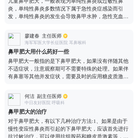
儿童鼻甲肥大，一般表现为单纯性鼻炎或过敏性鼻
不及时，嗅觉黏膜受到影响时，会有无法嗅到香臭味
炎，单纯性鼻炎多数情况下属于急性炎症感染而引
等嗅觉障碍问题发生。
发，单纯性鼻炎的发生会导致鼻甲水肿，急性充血，
患者会有鼻塞、头痛的症状，鼻塞症状多表现为夜间
较重，白天较轻，并且呈交替性改变。治疗单纯性鼻
廖建春
主任医师
炎可外用达芬霖鼻气雾剂，注意不能长期使用，使用
海军军医大学长征医院 耳鼻喉科
时间不能超过一周，另外患者要多运动，通过跑步、
鼻甲肥大用什么药好一些
快走、做健身操等运动，使鼻甲的舒张与收缩功能得
鼻甲肥大一般指的是下鼻甲肥大，如果没有伴随其他
到恢复，进而慢慢治愈。过敏性鼻炎主要是指鼻腔吸
不适症状，注意观察期可不需要特殊的处理。如果伴
入过敏源后引发的鼻甲水肿，针对过敏性鼻炎的治疗
有鼻塞等其他并发症状，需要及时的应用糖皮质激素
措施主要是避免接触过敏源，服用抗过敏药物，比如
类的喷鼻剂减轻局部水肿，进而达到通气的目的，但
息斯敏，与此同时需要外用内舒拿，坚持治疗和护
是其作用效果相比较而言比较缓慢。不过，选择含有
理，一个月左右就可治愈。
何洁
副主任医师
麻黄素等血管收缩剂成分的喷鼻剂，疗效确切。但是
中日友好医院 呼吸科
在应用时需要慎重选择，使用的疗程不宜超过7天，
鼻甲肥大的治疗
如果通过药物治疗无法缓解鼻塞等症状，则需要通过
对于鼻甲肥大，有以下几种治疗方法:1、如果是由于
手术治疗，促使下鼻甲体积缩小，最终达到通气的目
慢性变应性鼻炎而引起的下鼻甲肥大，应该首先进行
的。
抗过敏治疗，可以使用抗组胺药和糖皮质激素等，这