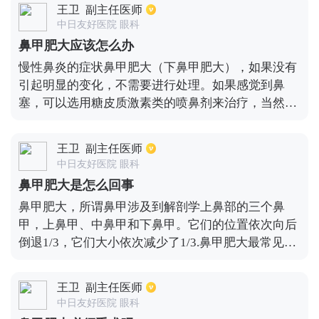
王卫
副主任医师
鼻中隔偏曲所引起，就需要进行局麻或全麻下电子鼻
中日友好医院 眼科
镜鼻中隔偏曲矫正术。如果鼻甲肥大由于慢性肥厚性
鼻甲肥大应该怎么办
鼻炎所引起，就需要进行全麻下鼻甲等离子激光消融
慢性鼻炎的症状鼻甲肥大（下鼻甲肥大），如果没有
术。
引起明显的变化，不需要进行处理。如果感觉到鼻
塞，可以选用糖皮质激素类的喷鼻剂来治疗，当然也
可以使用含有麻黄素类血管收缩剂类的喷鼻剂。（注
意至少连续使用不能超过7天）如果这些并没有明显
王卫
副主任医师
改善鼻塞症状，就需要采取手术来将下鼻甲缩小体
中日友好医院 眼科
积，改善鼻腔的通气来治疗。
鼻甲肥大是怎么回事
鼻甲肥大，所谓鼻甲涉及到解剖学上鼻部的三个鼻
甲，上鼻甲、中鼻甲和下鼻甲。它们的位置依次向后
倒退1/3，它们大小依次减少了1/3.鼻甲肥大最常见的
是下鼻甲肥大。下鼻甲有各种炎症、各种感染以及外
界因素的不良理化因素的刺激，导致了鼻甲黏膜的充
王卫
副主任医师
血、肥厚、黏膜下的纤维组织增生，严重的导致黏鼓
中日友好医院 眼科
膜的增生或者鼓膜的增生，鼻甲骨也出现了肥大。鼻