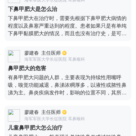
海军军医大学长征医院 耳鼻喉科
主要是根据患者的病情，来选择合适的治疗方法，已
下鼻甲肥大是怎么治
达到理想的治疗效果。
下鼻甲肥大在治疗时，需要先根据下鼻甲肥大病情的
程度以及鼻塞严重达到的程度。患者如果只是有单纯
下鼻甲黏膜肥大的情况，而且也没有治疗史，是可以
直接用激素类喷剂外用，常见的就是辅舒良、内舒
拿、雷诺考特等，一般只需要每天使用2次，每次喷
廖建春
主任医师
两下即可，通过使用这种喷剂，是可以起到减轻下鼻
海军军医大学长征医院 耳鼻喉科
甲黏膜肿胀肥大症状的。患者如果是出现了下鼻甲黏
鼻甲肥大的危害
膜肥大明显时，同时还有桑葚样、硬度高，使用药物
有鼻甲肥大问题的人群，主要表现为持续性用嘴呼
治疗没有效果，就需要进行手术治疗，可以利用全麻
吸，嗅觉功能减退，鼻涕浓稠厚多，以液性或脓性鼻
下鼻内镜，对下鼻甲黏膜进行离子消融术。患者如果
涕为主。鼻炎疾病发作时，影响的位置不同，其所呈
病史较长，而且炎症反复刺激后，导致出现了鼻甲骨
现的症状也会有差异。如鼻腔生理功能受损，患者会
肥大增生，是需要进行下鼻甲骨部分切除手术，才能
由于呼吸受阻而出现血氧浓度变低的情况，导致其他
彻底治疗下鼻甲肥大疾病。
廖建春
主任医师
组织、器官功能及代谢障碍，引发头晕、记忆力减
海军军医大学长征医院 耳鼻喉科
退、胸部闷痛或是精神不振等症状出现。部分还会诱
儿童鼻甲肥大怎么治疗
发肺气肿、哮喘病或肺心病等严重并发症。鼻炎治疗