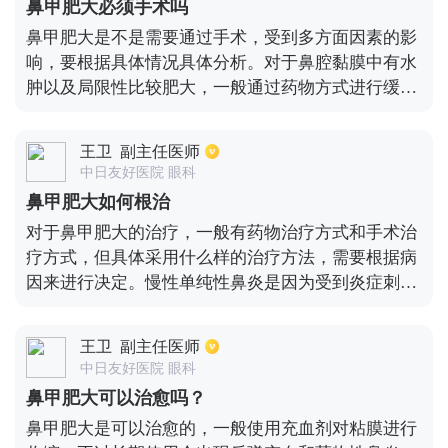
鼻甲肥大必须手术吗
甲肥大之后，下鼻甲肥大就阻塞到鼻腔，使鼻腔的空
鼻甲肥大是不是需要通过手术，受到多方面因素的影
隙变小，就容易导致鼻塞。中鼻甲有时也出现肥大，
响，要根据具体情况具体分析。对于鼻腔黏膜中有水
中鼻甲出现肥大也有一些炎症的因素，但是中鼻甲肥
肿以及局限性比较肥大，一般通过药物方式进行缓
大还有一些先天发育的因素。上鼻甲的肥大是很少见
解。对于鼻甲比较肥大，开始时可通过药物治疗，如
的，上鼻甲在正常的前鼻腺检查中是看不到的。
效果不明显，则需要进行手术治疗。鼻甲肥大是属于
王卫
副主任医师
常见的症状，主要表现是鼻腔受到阻塞，一般为持续
中日友好医院 眼科
性的阻塞，想要确诊，还需要去医院在医生的指导下
鼻甲肥大如何根治
做检查。
对于鼻甲肥大的治疗，一般有药物治疗方式和手术治
疗方式，但具体采用什么样的治疗方法，需要根据病
因来进行决定。慢性单纯性鼻炎是因为受到炎症刺激
而引起的，多发生在儿童身上需要进行抗消炎治疗，
一般选择外用药物滴剂，另外也要注重锻炼身体，提
王卫
副主任医师
高抵抗力，避免感冒。另外对于肥厚性鼻炎而引起的
中日友好医院 眼科
鼻甲肥大手术治疗才是最为有效的方法，一般7天左
鼻甲肥大可以治愈吗？
右就可康复。对于过敏性鼻炎而引起的鼻甲肥大，需
鼻甲肥大是可以治愈的，一般使用充血剂对粘膜进行
要进行抗过敏治疗，一般通过口服药和外用药进行辅