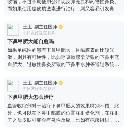
收缩，不过长期使用会出现反弹充血和药物性鼻炎。
助治疗。
而如果使用糖皮质激素进行治疗，则又容易引发鼻窦
炎和慢性鼻炎。对于鼻甲肥大进行治疗时，如果药物
效果不明显，可采取手术的治疗方式，另外再加上口
王卫
副主任医师
服药物进行辅助效果，能够使症状明显得到减轻。
中日友好医院 眼科
下鼻甲肥大能自愈吗
如果单纯性的患有下鼻甲肥大，且黏膜表面比较光
滑，则具有可逆性，比如呼吸道感染所致的下鼻甲充
血肥大、过敏性鼻炎所致的下鼻甲水肿等通过系统性
的用药治疗，可以恢复到正常。而肥厚性肥炎所致的
下比较肥大，都必须要进行手术治疗，但是即便是通
王卫
副主任医师
过手术通气完全恢复可能性很小。手术只是改变其正
中日友好医院 眼科
常大小，改善通气不佳的症状。如果在术后患者出现
下鼻甲肥大怎么治疗
感冒需要及时的治疗。另外，由感冒引起的鼻甲充血
血管收缩剂对于治疗下鼻甲肥大的效果特别不错，此
以及过敏性鼻炎所致的鼻甲水肿，需要用药治疗，但
外，也可以在下鼻甲黏膜的位置注射硬化剂，在注射
是并不能达到根治的目的。
了之后皮肤可能会有炎性反应，比如有疤痕组织，鼻
甲体积缩小，通气更好，另外也可以使用电凝固肥厚