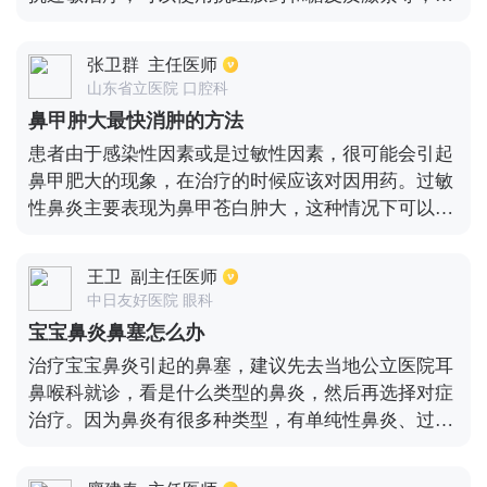
可以减轻鼻粘膜内的水肿。2、如果是由于鼻甲骨增
生而引起的下鼻甲肥大，可以在正规医院进行鼻甲黏
张卫群
主任医师
膜下部分骨质切除术，这可以改善患者的鼻腔通气功
山东省立医院 口腔科
能。3、如果是由于慢性鼻炎而引起的肥厚型鼻甲肥
鼻甲肿大最快消肿的方法
大，使用鼻内镜下等离子低温消融等方法来进行治
患者由于感染性因素或是过敏性因素，很可能会引起
疗。
鼻甲肥大的现象，在治疗的时候应该对因用药。过敏
性鼻炎主要表现为鼻甲苍白肿大，这种情况下可以配
合以抗鼻炎类型的中成药。由于感染性因素而引起的
鼻甲肥大，则很有可能是鼻窦炎，这需要患者使用抗
王卫
副主任医师
生素类的药物。急性鼻窦炎比较容易恢复，一般通过
中日友好医院 眼科
自身的免疫力就可以自行恢复。而慢性鼻窦炎则很难
宝宝鼻炎鼻塞怎么办
恢复，可能需要手术以及中药辅助治疗。
治疗宝宝鼻炎引起的鼻塞，建议先去当地公立医院耳
鼻喉科就诊，看是什么类型的鼻炎，然后再选择对症
治疗。因为鼻炎有很多种类型，有单纯性鼻炎、过敏
性鼻炎、鼻窦炎、鼻甲肥大、鼻中隔偏曲。如果是单
纯性鼻炎，建议服用鼻炎康片进行治疗；对于过敏性