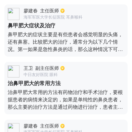
粘膜来治疗，它是通过疤痕收缩，来让下鼻甲缩小，
廖建春
主任医师
冷冻治疗法也是非常不错的，每次需要做1~2分钟，
海军军医大学长征医院 耳鼻喉科
可以将病变的粘膜脱落，然后使新的粘膜再生，这样
鼻甲肥大症状及治疗
就会变薄，如果上述方法没有太大效果的话，也可以
鼻甲肥大的症状主要是有些患者会感觉明显的头痛，
采取手术治疗。
还有鼻塞。比较肥大的治疗，通常分为以下几个情
况。第一如果是急性鼻炎的话，那么这种情况下可以
口服一些抗生素药物或者是抗感冒的药物进行治疗，
比如常见的蒲地蓝消炎口服液。第二，如果是过敏性
王卫
副主任医师
的鼻炎的话，那么这种情况下可以使用糖皮质激素类
中日友好医院 眼科
的药物，或者是口服抗组胺药物。如果是慢性鼻窦炎
治鼻甲肥大的常用方法
的话，这个时候可以先使用糖皮质激素来喷鼻子，没
治鼻甲肥大常用的方法有药物治疗和手术治疗，要根
有什么效果的话，就需要通过手术方式治疗。第四，
据患者的病情来决定的，如果是单纯性的鼻炎患者，
如果是良性或者恶性肿瘤，这种情况下需要通过手术
那么主要的治疗方法是通过药物进行治疗，患者主要
治疗。
是口服一些消炎类的药物进行治疗。如果是对于病情
比较严重的患者，比如一些肥厚性鼻炎，以及鼻甲持
廖建春
主任医师
续增生的患者，那么最主要的治疗方法是手术治疗，