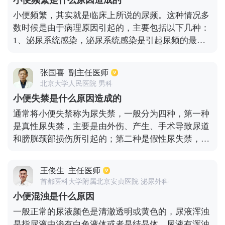
小便频繁是什么原因造成的
厚而导致小便无力，多见于慢性膀胱炎的情况。同时
小便频繁，其实就是临床上所说的尿频。这种情况多
尿路刺激症也有可能会导致小便无力，由于出现此病
数时候是由于病理原因引起的，主要包括以下几种：
症的原因较多。建议患者到医院针对病因进行明确的
1、泌尿系统感染，泌尿系统感染是引起尿频的最常
诊断治疗。
见原因，可能同时会合并有尿痛，尿急等表现；2、
前列腺疾病，老年男性出现小便频繁，一般会和前列
张国喜
副主任医师
腺增生等原因有关系，这时会出现有夜尿增多的现
北京大学人民医院 男科
象。前列腺炎患者也会出现有尿频，这种疾病在老年
小便失禁是什么原因造成的
人以及年轻人当中都可能会出现；3、泌尿系统其它
通常将小便失禁称为尿失禁，一般分为四种，第一种
疾病，泌尿系统，肿瘤泌尿系统结石等都可能会引起
是真性尿失禁，主要是由外伤、产生、手术导致尿道
患者尿频。
和膀胱颈部损伤所引起的；第二种是假性尿失禁，主
要是由于慢性尿潴留所导致；第三种是充盈性尿失
禁，主要原因是严重的尿路感染或膀胱过度兴奋所导
王俊生
主任医师
致；第四种是压力性尿失禁，主要是由于腹压增加所
首都医科大学附属北京安贞医院 泌尿外科
致，比如咳嗽、打喷嚏等。
小便混浊是什么原因
一般正常的尿液颜色是清澈透明或黄色的，尿液浑浊
是指尿液中渗有白色液体或者是结晶体。尿液有浑浊