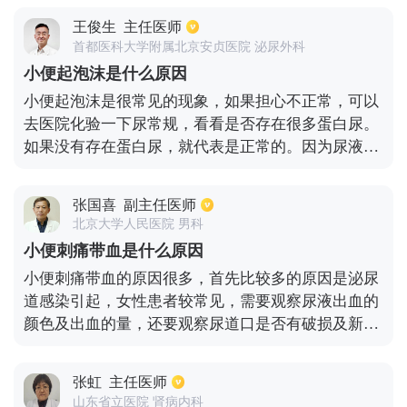
食物，如大量的胡萝卜和木瓜，或者一些人吃一些药
王俊生
主任医师
物，如中药中的大黄或维生素B，这将导致尿液变
首都医科大学附属北京安贞医院 泌尿外科
黄。 另一种黄色尿液可能是病理原因。例如，当有肝
小便起泡沫是什么原因
胆疾病时，胆汁会从尿道排出，使尿液呈暗黄色。肝
小便起泡沫是很常见的现象，如果担心不正常，可以
炎患者的尿液也会呈现浓茶状的颜色，还有一些疾病
去医院化验一下尿常规，看看是否存在很多蛋白尿。
会导致尿液变黄，比如说急性发烧或者上吐下泻的病
如果没有存在蛋白尿，就代表是正常的。因为尿液中
人，因为水分随汗或者粪便排出，所以尿液浓缩也会
含有很多代谢物，比如无机盐、有机盐等，它们的表
变黄。另一个是泌尿系统的炎症，如前列腺炎和尿道
面张力不同，排入小便后就会形成一些泡沫，且泡沫
炎。如果长时间熬夜和内热，也会出现黄色的尿液。
张国喜
副主任医师
大小不等，是不需要太担心的。通过尿常规的检查发
北京大学人民医院 男科
现没有蛋白尿的话，平时注意多喝水，多吃新鲜蔬
小便刺痛带血是什么原因
果，少吃油腻食物，这样的话，小便起泡沫就会得到
小便刺痛带血的原因很多，首先比较多的原因是泌尿
一些改善。
道感染引起，女性患者较常见，需要观察尿液出血的
颜色及出血的量，还要观察尿道口是否有破损及新生
物，然后完善尿常规检查，明确有无大量白细胞及管
型尿等情况，如果有白细胞的情况，可以及时予以抗
张虹
主任医师
感染治疗，泌尿系感染导致的还可能出现发烧、腰疼
山东省立医院 肾病内科