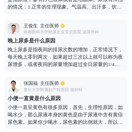
的情况：1.正常的生理现象。气温高、出汗多，饮水
量较少、排尿少；贪吃肉食与蔬菜水果，导致尿液呈
碱性和酸性，使得尿液中含有较多磷酸盐。碳酸盐和
王俊生
主任医师
尿酸盐结晶体析出，尿液成浑浊样，这是正常的现
首都医科大学附属北京安贞医院 泌尿外科
象，只需改善生活习惯即可恢复正常。2.疾病的外在
晚上尿多是什么原因
表现。有些疾病与尿液浑浊有一定的关联。如膀胱
晚上尿多是指夜间的排尿次数的增加，正常情况下，
炎、尿道炎、肾盂肾炎性、膀胱肿瘤、慢性前列腺炎
每天晚上零到两次，如果超过三次以上就可以称为夜
等均可导致尿液浑浊。因此出现尿液混浊现象建议做
尿增多，或者夜间的尿量增加超过全日尿量的1/4，
尿常规的检查及泌尿系统的超声检查。
也可认为是夜尿增多。夜尿增多主要考虑与前列腺增
生有关。中医认为它主要是由肾虚引起的，肾虚会导
张国福
主任医师
致尿频或肾阳虚衰，上蒸无权，水液无法通过肾脏的
复旦大学附属妇产科医院 放射科
蒸腾作用气化到其他脏腑，只能通过膀胱排泄。夜尿
小便一直黄是什么原因
多的主要治疗方法是补肾、温阳、利水，在药物方面
小便一直呈黄色有很多原因，首先，生理性原因，如
可以选用肾气丸进行治疗。
喝水少，那么尿液本身的黄色是由于尿液中含有黄疸
尿色素。如果你少喝水，尿色素的比例就大，所以颜
色是黄色的。另外流汗过多，尿液会变黄，还有一些