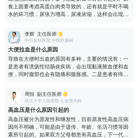
食上面要考虑高蛋白肉类导致的，还有就是平时不喝
水的坏习惯，尿张力增高，尿液浓缩，这样会出现许
多泡沫尿。还有一种就是肾炎导致的，建议完善尿常
规以及24小时尿蛋白定量，看下有没有蛋白尿，如果
李辉
主任医师
蛋白尿提示阴性的，可以不用特殊处理，定期复查就
中日友好医院 中医肛肠科
可以了；如果发现蛋白尿的话，要考虑肾炎的可能，
大便拉血是什么原因
予以对症治疗。建议平时多吃点蔬菜，多喝水。
导致在大便时出血的原因有多种，主要的情况有：一
是患者有溃疡性结肠炎疾病，会出现黏液脓血便和血
便，同时腹部也会有隐痛和腹胀感。二是患者有痔疮
或肛裂疾病，在进行大便时肛门有撕裂的疼痛感，同
时还会有肛门坠胀的感觉，大便后还会滴血的现象，
周恒
副主任医师
或者是在手纸上有明显的鲜血，这需要进行指肛来确
武汉大学人民医院 心血管内科
诊。三是患者有克罗恩疾病，这种疾病的表现与溃疡
高血压是什么原因引起的
性结肠炎相似，可以通过做电子结肠镜和结肠镜下病
高血压被分为原发性和继发性，目前原发性高血压病
理活检，来具体明确疾因。另外还有一种情况，当消
因尚不明确，可能是由于遗传、年龄、生活习惯等因
化性溃疡和胃底食管静脉曲张现象时，会出大量的
素所引起的。如果双方父母都患有高血压，下一代的
血，从而在大便中也会有鲜血样，主要表现就是有暗