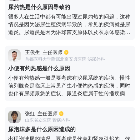
等症状，这样治疗的时间会长一些，大概2周以上，
尿灼热是什么原因导致的
必要时予以静脉输注抗生素治疗。还应该完善泌尿系
很多人在生活中都有可能出现过尿灼热的问题，这种
B超检查明确有无结石或者泌尿系肿瘤等情况。
情况是因为泌尿生殖疾病导致的，常见的疾病就是尿
道炎。尿道炎是因为淋球菌支原体以及衣原体感染导
致的，是一种会传播的疾病，所以患者要注意不要跟
家人混用毛巾，避免疾病传染给家人。尿道炎患者会
王俊生
主任医师
出现小便灼热还有小便刺痛的感觉，另外，尿道口的
首都医科大学附属北京安贞医院 泌尿外科
分泌物也会增多。急性膀胱尿道炎也会导致小便灼热
小便有灼热感是什么原因
的情况出现，这是因为大肠杆菌还有变形杆菌所引起
小便有灼热感一般是要考虑有泌尿系统的疾病。慢性
的疾病。男性如果有慢性前列腺炎的话，也有可能会
前列腺炎是临床上常见产生小便灼热感的疾病，同时
出现小便灼热的。患者的尿道压力会增大，尿液逆流
也伴有尿频尿急的症状。尿道炎症属于性传播疾病，
进入前列腺，这样就会导致炎症的出现。患者要注意
也可造成小便灼热，伴随小便刺痛并且尿道分泌物增
及时检查，及时治疗，饮食需要清淡一些。
多。常见的致病菌有淋球菌，支原体，衣原体等，从
张虹
主任医师
而导致尿道炎症。如果患者出现小便灼热并伴随一些
山东省立医院 肾病内科
其他的表现，建议患者到医院结合病史做出综合判
尿泡沫多是什么原因造成的
断，针对病因进行明确治疗。
出现泡沫尿的情况，要考虑是饮食和肾炎引起的。饮