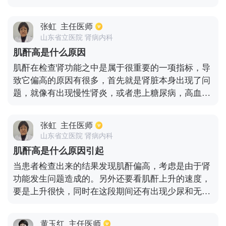
发病率可以达到50%，另外不良的生活习惯也会导致
红色的血便，上腹也会有隐痛，可以选择做胃镜检查
高血压的发生几率增高，比如运动过少、体重超标、
确诊。
张虹
主任医师
过量饮酒等。继发性高血压通常是由于疾病所引起
山东省立医院 肾病内科
的，比如慢性肾脏疾病、内分泌紊乱等。
肌酐高是什么原因
肌酐在检查肾功能之中是属于很重要的一项指标，导
致它偏高的原因有很多，首先就是肾脏本身出现了问
题，就像有出现慢性肾炎，或者患上糖尿病，高血压
之后从而引发肾脏病，这样的情况下都会导致肌酐偏
高。其次还有可能是食物造成的，就像检查的前一天
张虹
主任医师
时间，服用蛋白之类的食物比较多，这样对第二天肌
山东省立医院 肾病内科
酐检查就会造成影响，如果是这个方面造成就不用特
肌酐高是什么原因引起
别去治疗。当然要是由于肾脏问题造成的，想要得到
当患者检查出来的结果发现肌酐偏高，考虑是由于肾
有效的治疗，应该先找到发病的原因，针对性才能尽
功能发生问题造成的。另外还要看肌酐上升的速度，
快恢复。
要是上升很快，同时在这段期间还有出现少尿和无尿
的情况，很有可能就是由于急性肾衰竭造成的。引发
的因素有很多，比如降压药物，抗生素或者甘露醇
黄玉红
主任医师