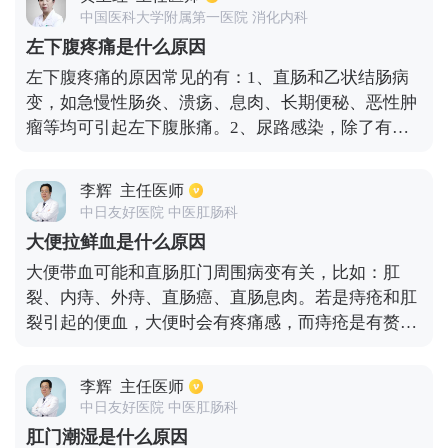
等，这些都会造成急性肾衰竭。如果肌酐增高的速度
中国医科大学附属第一医院 消化内科
不是很快，很有可能是慢性肾脏病造成，这种又有很
左下腹疼痛是什么原因
多区分，比如遗传，原发性和继发性等，其中原发性
左下腹疼痛的原因常见的有：1、直肠和乙状结肠病
的病因不是很准确，继发性就是高血压或者糖尿病
变，如急慢性肠炎、溃疡、息肉、长期便秘、恶性肿
等，遗传性就是Alport综合征等。
瘤等均可引起左下腹胀痛。2、尿路感染，除了有下
腹疼痛的感觉外，还伴有小便灼痛、排尿困难等症
状。3、部分妇科疾病也可引起左下腹疼痛。如急性
李辉
主任医师
子宫内膜炎、卵巢炎、盆腔炎等。
中日友好医院 中医肛肠科
大便拉鲜血是什么原因
大便带血可能和直肠肛门周围病变有关，比如：肛
裂、内痔、外痔、直肠癌、直肠息肉。若是痔疮和肛
裂引起的便血，大便时会有疼痛感，而痔疮是有赘生
物的。这两种疾病可以通过手术治疗以及保守治疗。
对于大便便血不伴有肛门疼痛时需要警惕有直肠癌的
李辉
主任医师
风险，需要去医院进行检查，明确病因。
中日友好医院 中医肛肠科
肛门潮湿是什么原因