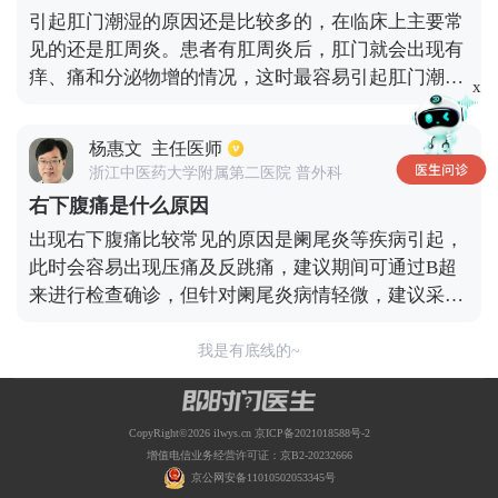
引起肛门潮湿的原因还是比较多的，在临床上主要常
见的还是肛周炎。患者有肛周炎后，肛门就会出现有
痒、痛和分泌物增的情况，这时最容易引起肛门潮
x
湿，而且有一些比较严重的患者，还会出现皮肤糜烂
和溃疡等，如果引起渗出还会加重肛门潮湿的症状。
杨惠文
主任医师
另外，如果患者还有合并其它的肛肠疾病，例如肛周
浙江中医药大学附属第二医院 普外科
脓肿、混合痔、肛瘘等肛肠疾病等，也是会引起出现
右下腹痛是什么原因
肛门潮湿的。当患者发现有以上症状时，一定要马上
出现右下腹痛比较常见的原因是阑尾炎等疾病引起，
到正规的肛肠科门诊就诊，在排除了原发病灶后，就
此时会容易出现压痛及反跳痛，建议期间可通过B超
可以治愈和缓解肛门潮湿的症状。如果还有其它原
来进行检查确诊，但针对阑尾炎病情轻微，建议采用
因，可以再咨询皮肤科。
消炎药物来控制病情，针对于阑尾炎较重的患者，也
是需要及时采用手术的方式来治疗的。除此之外也有
我是有底线的~
部分女性在患有附件炎等疾病，此时也会造成右侧下
腹疼痛，这种情况也是需要采取消炎药物来防止病情
发展，同时饮食要以清淡为主。
CopyRight©2026 ilwys.cn
京ICP备2021018588号-2
增值电信业务经营许可证：京B2-20232666
京公网安备11010502053345号