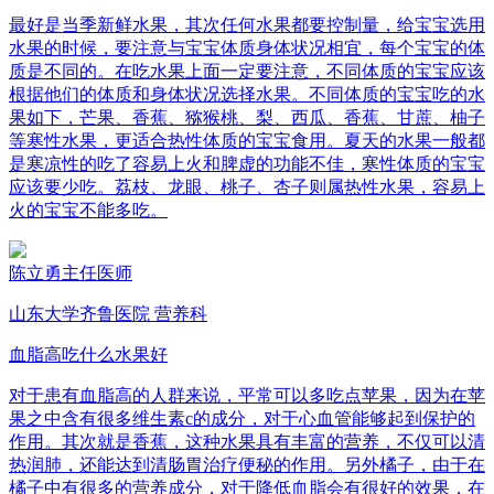
最好是当季新鲜水果，其次任何水果都要控制量，给宝宝选用
水果的时候，要注意与宝宝体质身体状况相宜，每个宝宝的体
质是不同的。在吃水果上面一定要注意，不同体质的宝宝应该
根据他们的体质和身体状况选择水果。不同体质的宝宝吃的水
果如下，芒果、香蕉、猕猴桃、梨、西瓜、香蕉、甘蔗、柚子
等寒性水果，更适合热性体质的宝宝食用。夏天的水果一般都
是寒凉性的吃了容易上火和脾虚的功能不佳，寒性体质的宝宝
应该要少吃。荔枝、龙眼、桃子、杏子则属热性水果，容易上
火的宝宝不能多吃。
陈立勇
主任医师
山东大学齐鲁医院 营养科
血脂高吃什么水果好
对于患有血脂高的人群来说，平常可以多吃点苹果，因为在苹
果之中含有很多维生素c的成分，对于心血管能够起到保护的
作用。其次就是香蕉，这种水果具有丰富的营养，不仅可以清
热润肺，还能达到清肠胃治疗便秘的作用。另外橘子，由于在
橘子中有很多的营养成分，对于降低血脂会有很好的效果，在