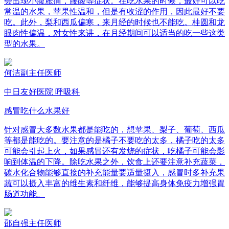
会出现小腹胀痛，腰酸等症状。在吃水果的时候，最好可以吃
常温的水果，苹果性温和，但是有收涩的作用，因此最好不要
吃。此外，梨和西瓜偏寒，来月经的时候也不能吃。桂圆和龙
眼肉性偏温，对女性来讲，在月经期间可以适当的吃一些这类
型的水果。
何洁
副主任医师
中日友好医院 呼吸科
感冒吃什么水果好
针对感冒大多数水果都是能吃的，想苹果、梨子、葡萄、西瓜
等都是能吃的。要注意的是橘子不要吃的太多，橘子吃的太多
可能会引起上火，如果感冒还有发烧的症状，吃橘子可能会影
响到体温的下降。除吃水果之外，饮食上还要注意补充蔬菜，
碳水化合物能够直接的补充能量要适量摄入，感冒时多补充果
蔬可以摄入丰富的维生素和纤维，能够提高身体免疫力增强胃
肠道功能。
邵自强
主任医师