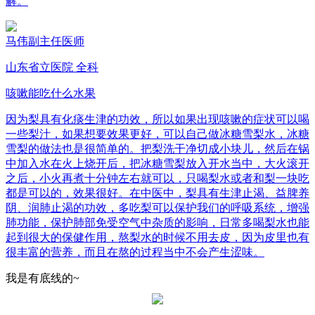
解。
马伟
副主任医师
山东省立医院 全科
咳嗽能吃什么水果
因为梨具有化痰生津的功效，所以如果出现咳嗽的症状可以喝
一些梨汁，如果想要效果更好，可以自己做冰糖雪梨水，冰糖
雪梨的做法也是很简单的。把梨洗干净切成小块儿，然后在锅
中加入水在火上烧开后，把冰糖雪梨放入开水当中，大火滚开
之后，小火再煮十分钟左右就可以，只喝梨水或者和梨一块吃
都是可以的，效果很好。在中医中，梨具有生津止渴、益脾养
阴、润肺止渴的功效，多吃梨可以保护我们的呼吸系统，增强
肺功能，保护肺部免受空气中杂质的影响，日常多喝梨水也能
起到很大的保健作用，熬梨水的时候不用去皮，因为皮里也有
很丰富的营养，而且在熬的过程当中不会产生涩味。
我是有底线的~