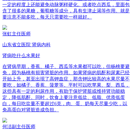
一定的程度上还能避免动脉粥样硬化。或者吃点西瓜，里面包
含了很多的果糖，葡萄糖等成分，具有生津止渴等作用。就是
要注意不能多吃，每天只需要吃一样就好。
张虹
主任医师
山东省立医院 肾病内科
肾病吃什么水果好
在肾病早期，香蕉、橘子、西瓜等水果都可以吃，但杨桃要避
免，因为杨桃有损害肾脏的作用。如果肾病的肌酐和尿素已经
开始上升，甚至出现了高钾血症，那含钾比较高的水果尽量不
要吃，如橘子、香蕉、菠萝等。平时可以吃苹果、梨、西瓜，
这些具有一定的利尿作用，有助于保护肾脏或维持肾功能稳
定，降低肌酐。同时，饮食上要注意低盐、低脂、优质低蛋
白，每日吃盐量不要超过6克，肉、蛋、奶每天尽量少吃，以
免高蛋白对肾脏造成负担。
何洁
副主任医师