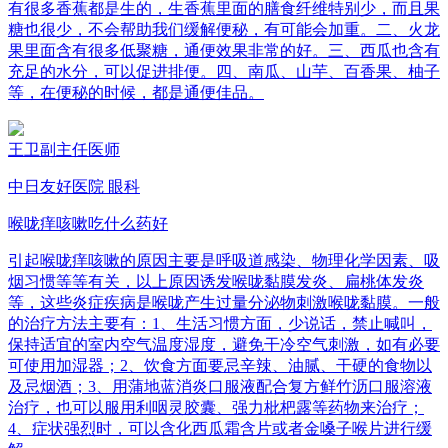
有很多香蕉都是生的，生香蕉里面的膳食纤维特别少，而且果
糖也很少，不会帮助我们缓解便秘，有可能会加重。二、火龙
果里面含有很多低聚糖，通便效果非常的好。三、西瓜也含有
充足的水分，可以促进排便。四、南瓜、山芋、百香果、柚子
等，在便秘的时候，都是通便佳品。
王卫
副主任医师
中日友好医院 眼科
喉咙痒咳嗽吃什么药好
引起喉咙痒咳嗽的原因主要是呼吸道感染、物理化学因素、吸
烟习惯等等有关，以上原因诱发喉咙黏膜发炎、扁桃体发炎
等，这些炎症疾病是喉咙产生过量分泌物刺激喉咙黏膜。一般
的治疗方法主要有：1、生活习惯方面，少说话，禁止喊叫，
保持适宜的室内空气温度湿度，避免干冷空气刺激，如有必要
可使用加湿器；2、饮食方面要忌辛辣、油腻、干硬的食物以
及忌烟酒；3、用蒲地蓝消炎口服液配合复方鲜竹沥口服溶液
治疗，也可以服用利咽灵胶囊、强力枇杷露等药物来治疗；
4、症状强烈时，可以含化西瓜霜含片或者金嗓子喉片进行缓