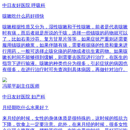
中日友好医院 呼吸科
咳嗽吃什么药好得快
咳嗽根据性质又分为，湿性咳嗽和干性咳嗽，前者是代表咳嗽
时有痰，而后者就是所说的干咳，选择一些镇咳的药物就可以
了，比如右美沙芬、复方甘草片等等，如果症状严重则还需要
服用镇咳的糖浆，如果伴随有痰，需要根据痰的性质和量来进
行用药，一般可选择止咳化痰的药物或者抗生素药物。如果咳
嗽长时间不能够得到缓解，则需要去医院进行治疗，在医生的
指导下进行输液。咳嗽的种类也分为很多，引起症状的病因也
有很多，在进行治疗时可先查询到具体病因，再做针对治疗。
冯翠平
副主任医师
中日友好医院 妇产科
月经期吃什么水果好？
来月经的时候，女性的身体体质是很特殊的，这时候的抵抗力
下降，饮食上一定要注意。此外，在来月经的时候，很多女性