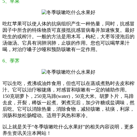
5、苹果
吃红苹果可以使人体的抗病组织产生一种热量，同时，抗感冒
因子中所含的特殊物质可直接抵抗感冒病毒并加速恢复。最好
吃生的或榨汁。一般的方法是用木耳，枸杞，大枣等浸泡后的
汤做汤。它具有润肺润肺，止咳的作用。您也可以喝苹果汁
喝，对治疗嗓子沙哑和预防咳嗽有一定作用。
6、荸荠
可以生吃，煮沸或油炸食用，但也可以在蒸或煮熟时去皮和榨
汁。它可以治疗喉咙痛，对感冒和咳嗽有一定的辅助作用。
150克胡萝卜，250克马蹄(water)，50克大米。胡萝卜片，马蹄
去皮，开裂，稀饭一起煮。粥煮完后，加少许糖或盐调味，然
后吃。它可以消除热量，消除食物，减轻咳嗽，祛痰，利尿，
润肠和放松肠蠕动。适用于风热和寒冷。
以上就是关于“冬季咳嗽吃什么水果好”的相关内容说明，更多
养生资讯关注本网站！