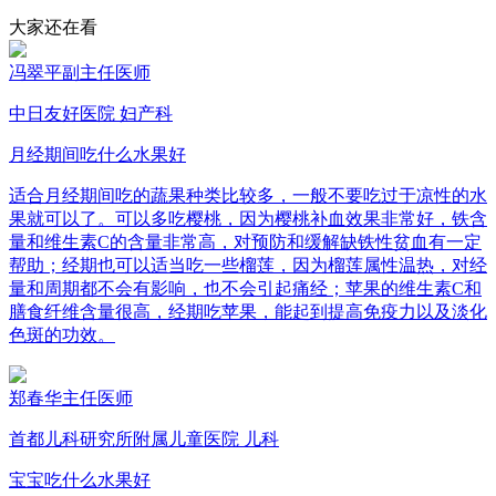
大家还在看
冯翠平
副主任医师
中日友好医院 妇产科
月经期间吃什么水果好
适合月经期间吃的蔬果种类比较多，一般不要吃过于凉性的水
果就可以了。可以多吃樱桃，因为樱桃补血效果非常好，铁含
量和维生素C的含量非常高，对预防和缓解缺铁性贫血有一定
帮助；经期也可以适当吃一些榴莲，因为榴莲属性温热，对经
量和周期都不会有影响，也不会引起痛经；苹果的维生素C和
膳食纤维含量很高，经期吃苹果，能起到提高免疫力以及淡化
色斑的功效。
郑春华
主任医师
首都儿科研究所附属儿童医院 儿科
宝宝吃什么水果好