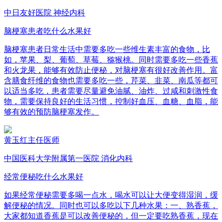
中日友好医院 神经内科
脑梗塞患者吃什么水果好
脑梗塞患者日常生活中需要多吃一些维生素丰富的食物，比
如，苹果、梨、葡萄、草莓、猕猴桃。同时需要多吃一些香蕉
和火龙果，能够有效防止便秘，对脑梗塞有很好改善作用。富
含膳食纤维的食物也需要多吃一些，芹菜、韭菜、南瓜等都可
以适当多吃，患者需要尽量避免油腻、油炸、过咸和刺激性食
物，需要保持良好的生活习惯，控制好血压、血糖、血脂，能
够有效的预防脑梗塞发作。
黄玉红
主任医师
中国医科大学附属第一医院 消化内科
经常便秘吃什么水果好
如果经常便秘需要多喝一点水，喝水可以让大便变得湿润，缓
解便秘的情况。同时也可以多吃以下几种水果：一、熟香蕉，
大家都知道香蕉是可以改善便秘的，但一定要吃熟香蕉，现在